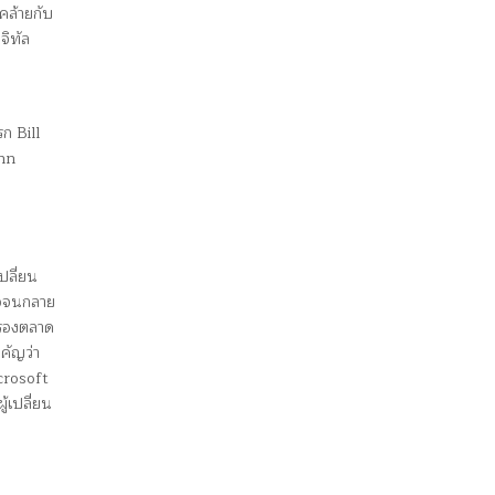
คล้ายกับ
จิทัล
ก Bill
ohn
ปลี่ยน
่อจนกลาย
ครองตลาด
คัญว่า
crosoft
้เปลี่ยน