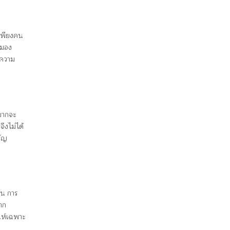
เพียงคน
 มอง
งความ
่ยากจะ
จึงไม่ได้
คัญ
้น การ
าก
น่ห์เฉพาะ