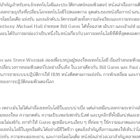
์สำคัญสำหรับคนรักเทคโนโลยีและประวัติศาสตร์คอมพิวเตอร์ หนังเล่าเรื่องการเ
งสงครามธุรกิจที่เปลี่ยนโลกเทคโนโลยีไปตลอดกาล จุดเด่นของหนังคือการนำเส
อมขโมยไอเดีย แข่งขัน และผลักดันนวัตกรรมด้วยทั้งความอัจฉริยะและความทะเ
ony Michael Hall ถ่ายทอด Bill Gates ได้ทั้งฉลาด เย็นชา และเจ้าเล่ห์ แ
ด้รับการยกย่องว่าเป็นหนึ่งในหนังเกี่ยวกับวงการเทคโนโลยีที่ดีที่สุดตลอด
s และ Steve Wozniak สองเพื่อนหนุ่มผู้หลงใหลเทคโนโลยี เริ่มสร้างคอมพิวเ
เปลี่ยนวงการคอมพิวเตอร์ไปอย่างสิ้นเชิง ในเวลาเดียวกัน Bill Gates และ Paul
านการขายระบบปฏิบัติการให้ IBM หนังติดตามการแข่งขัน การหักเหลี่ยม และการ
งของการปฏิวัติคอมพิวเตอร์โลก
 เพราะมันไม่ได้เล่าเรื่องเทคโนโลยีในแบบน่าเบื่อ แต่เล่าเหมือนสงครามระหว่างอั
มหลงใหล ความกดดัน ความเป็นเพอร์เฟกชันนิสต์ และบุคลิกที่ทั้งมีเสน่ห์และย
มไม่แพ้กัน เขาทำให้ Gates ดูเหมือนคนเงียบ ๆ ที่ค่อย ๆ ใช้ความฉลาดและกล
คโนโลยีในยุคเริ่มต้นได้อย่างมีชีวิตชีวา จุดแข็งสำคัญคือการแสดงให้เห็นว่าโ
การแข่งขัน ความทะเยอทะยาน และการขโมยไอเดีย หนังยังเล่าช่วงเวลาสำคัญหลายเห