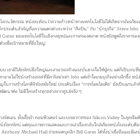
โลกนวัตกรรม หนังสะท้อนว่าความก้าวหน้าทางเทคโนโลยีไม่ได้เกิดจากอัจฉริยะ
อีกประเด็นสำคัญคือความแตกต่างระหว่าง “ศิลปิน” กับ “นักธุรกิจ” Steve Jobs
ill Gates มองเทคโนโลยีในเชิงกลยุทธ์และการครองตลาด หนังยังพูดถึงราคาขอ
วเพื่อเป้าหมายที่ยิ่งใหญ่
เขามีวิสัยทัศน์ยิ่งใหญ่และสามารถสร้างแรงบันดาลใจให้ผู้คน แต่ก็เป็นคนที
าจไม่ใช่นักสร้างสรรค์ที่มีคาริสม่าเท่า Jobs แต่เข้าใจเกมธุรกิจอย่างลึกซึ้ง หนัง
ญในการสร้างโลกดิจิทัลสมัยใหม่ ประเด็นเรื่อง “การขโมยไอเดีย” ยังเป็นแกนสำ
ฒนาต่อ ไม่มีใครสร้างทุกอย่างจากศูนย์จริง ๆ
ดเจน ทั้งเสื้อผ้า คอมพิวเตอร์ และบรรยากาศของ Silicon Valley ในยุคเริ่มต
นังโทรทัศน์ แต่คุณภาพการแสดงและการเล่าเรื่องกลับใกล้เคียงหนังโรงระดับดีม
Anthony Michael Hall ถ่ายทอดบุคลิก Bill Gates ได้ทั้งน่าเชื่อถือและมีเส