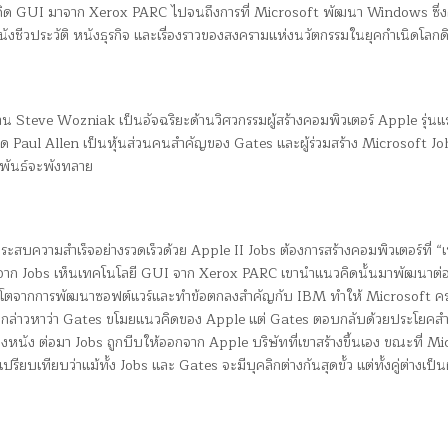
นวคิด GUI มาจาก Xerox PARC ไปจนถึงการที่ Microsoft พัฒนา Windows ซึ่ง
ังชีวประวัติ หนังธุรกิจ และเรื่องราวของสงครามแห่งนวัตกรรมในยุคกำเนิดโลกดิ
ะยาน Steve Wozniak เป็นอัจฉริยะด้านวิศวกรรมผู้สร้างคอมพิวเตอร์ Apple รุ่นแร
ฉลาด Paul Allen เป็นหุ้นส่วนคนสำคัญของ Gates และผู้ร่วมสร้าง Microsoft J
ัมพันธ์จะพังทลาย
บความสำเร็จอย่างรวดเร็วด้วย Apple II Jobs ต้องการสร้างคอมพิวเตอร์ที่ “เ
ลังจาก Jobs เห็นเทคโนโลยี GUI จาก Xerox PARC เขานำแนวคิดนั้นมาพัฒนาต
เติบโตจากการพัฒนาซอฟต์แวร์และทำข้อตกลงสำคัญกับ IBM ทำให้ Microsoft 
ละกล่าวหาว่า Gates ขโมยแนวคิดของ Apple แต่ Gates ตอบกลับด้วยประโยคสำ
หนัง ต่อมา Jobs ถูกบีบให้ออกจาก Apple บริษัทที่เขาสร้างขึ้นเอง ขณะที่ Mi
ทียบว่าแม้ทั้ง Jobs และ Gates จะมีบุคลิกต่างกันสุดขั้ว แต่ทั้งคู่ต่างเป็นผู