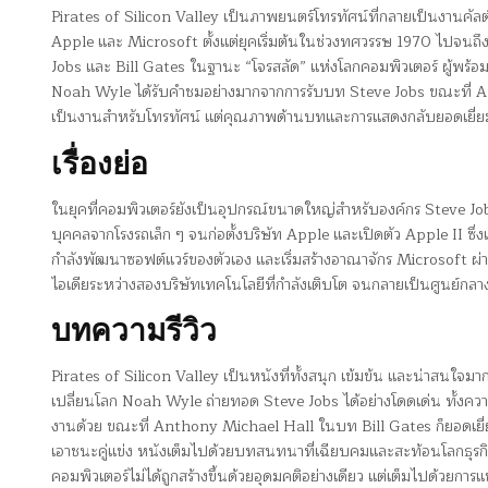
Pirates of Silicon Valley เป็นภาพยนตร์โทรทัศน์ที่กลายเป็นงานคัลต
Apple และ Microsoft ตั้งแต่ยุคเริ่มต้นในช่วงทศวรรษ 1970 ไปจนถึ
Jobs และ Bill Gates ในฐานะ “โจรสลัด” แห่งโลกคอมพิวเตอร์ ผู้พร้
Noah Wyle ได้รับคำชมอย่างมากจากการรับบท Steve Jobs ขณะที่ Anth
เป็นงานสำหรับโทรทัศน์ แต่คุณภาพด้านบทและการแสดงกลับยอดเยี่ยมจนไ
เรื่องย่อ
ในยุคที่คอมพิวเตอร์ยังเป็นอุปกรณ์ขนาดใหญ่สำหรับองค์กร Steve Job
บุคคลจากโรงรถเล็ก ๆ จนก่อตั้งบริษัท Apple และเปิดตัว Apple II ซึ่ง
กำลังพัฒนาซอฟต์แวร์ของตัวเอง และเริ่มสร้างอาณาจักร Microsoft ผ่
ไอเดียระหว่างสองบริษัทเทคโนโลยีที่กำลังเติบโต จนกลายเป็นศูนย์กลา
บทความรีวิว
Pirates of Silicon Valley เป็นหนังที่ทั้งสนุก เข้มข้น และน่าสนใจมาก
เปลี่ยนโลก Noah Wyle ถ่ายทอด Steve Jobs ได้อย่างโดดเด่น ทั้งควา
งานด้วย ขณะที่ Anthony Michael Hall ในบท Bill Gates ก็ยอดเยี่ย
เอาชนะคู่แข่ง หนังเต็มไปด้วยบทสนทนาที่เฉียบคมและสะท้อนโลกธุรกิจเท
คอมพิวเตอร์ไม่ได้ถูกสร้างขึ้นด้วยอุดมคติอย่างเดียว แต่เต็มไปด้วย