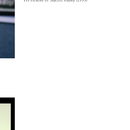
รีวิว Pirates of Silicon Valley (1999)