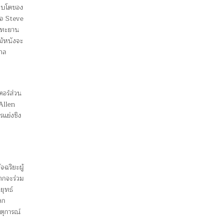
ติบโตของ
นอ Steve
ยอทะยาน
ม้หนังจะ
กาล
ตอร์ส่วน
 Allen
แย่งชิง
จฉริยะผู้
ากจะร่วม
ยุทธ์
ลก
ตุการณ์