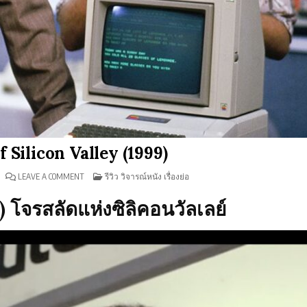
of Silicon Valley (1999)
ON
POSTED
LEAVE A COMMENT
รีวิว วิจารณ์หนัง เรื่องย่อ
รีวิว
IN
PIRATES
OF
) โจรสลัดแห่งซิลิคอนวัลเลย์
SILICON
VALLEY
(1999)