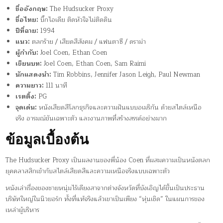
ชื่ออังกฤษ:
The Hudsucker Proxy
ชื่อไทย:
บิ๊กไอเดีย ติดหัวใจไม่ติดดิน
ปีที่ฉาย:
1994
แนว:
ตลกร้าย / เสียดสีสังคม / แฟนตาซี / ดราม่า
ผู้กำกับ:
Joel Coen, Ethan Coen
เขียนบท:
Joel Coen, Ethan Coen, Sam Raimi
นักแสดงนำ:
Tim Robbins, Jennifer Jason Leigh, Paul Newman
ความยาว:
111 นาที
เรตติ้ง:
PG
จุดเด่น:
หนังเสียดสีโลกธุรกิจและความฝันแบบอเมริกัน ด้วยสไตล์เหนือ
จริง อารมณ์ขันเฉพาะตัว และงานภาพที่สร้างสรรค์อย่างมาก
ข้อมูลเบื้องต้น
The Hudsucker Proxy เป็นผลงานของพี่น้อง Coen ที่ผสมความเป็นหนังตลก
ยุคคลาสสิกเข้ากับสไตล์เสียดสีและความเหนือจริงแบบเฉพาะตัว
หนังเล่าเรื่องของชายหนุ่มไร้เดียงสาจากต่างจังหวัดที่บังเอิญได้ขึ้นเป็นประธาน
บริษัทใหญ่ในนิวยอร์ก ทั้งที่แท้จริงแล้วเขาเป็นเพียง “หุ่นเชิด” ในแผนการของ
เหล่าผู้บริหาร