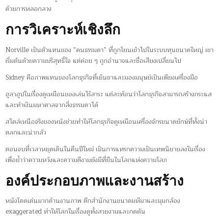
ด้วยการหลอกลวง
การวิเคราะห์เชิงลึก
Norville เป็นตัวแทนของ “คนธรรมดา” ที่ถูกโยนเข้าไปในระบบทุนขนาดใหญ่ เขา
เริ่มต้นด้วยความบริสุทธิ์ใจ แต่ค่อย ๆ ถูกอำนาจและชื่อเสียงเปลี่ยนไป
Sidney คือภาพแทนของโลกธุรกิจที่เย็นชาและมองมนุษย์เป็นเพียงเครื่องมือ
ฮูลาฮูปในเรื่องดูเหมือนของเล่นไร้สาระ แต่สะท้อนว่าโลกธุรกิจสามารถสร้างกระแส
และทำเงินมหาศาลจากสิ่งธรรมดาได้
สไตล์เหนือจริงของหนังช่วยทำให้โลกธุรกิจดูเหมือนเครื่องจักรขนาดยักษ์ที่ทั้งน่า
ตลกและน่ากลัว
ตอนจบที่เวลาหยุดเดินในคืนปีใหม่ เป็นการแทรกความเป็นเทพนิยายลงในเรื่อง
เพื่อย้ำว่าความหวังและความดีงามยังมีที่ยืนในโลกแห่งความโลภ
องค์ประกอบภาพและงานสร้าง
หนังโดดเด่นมากด้านงานภาพ ตึกสำนักงานขนาดมหึมาและมุมกล้อง
exaggerated ทำให้โลกในเรื่องดูทั้งสวยงามและกดดัน