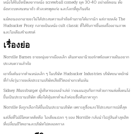
หนังได้รับอิทธิพลจากหนัง screwball comedy ยุค 30-40 อย่างชัดเจน ทั้ง
จังหวะบทสนทนาเร็ว ตัวละครพูดเก่ง และโลกที่ดูเกินจริง
แม้ตอนออกฉายจะไม่ได้ประสบความสำเร็จด้านรายได้มากนัก แต่ภายหลัง The
Hudsucker Proxy กลายเป็นหนัง cult classic ที่ได้รับการชื่นชมเรื่องงานภาพ
และไอเดียสร้างสรรค์
เรื่องย่อ
Norville Barnes ชายหนุ่มจากเมืองเล็ก เดินทางมานิวยอร์กพร้อมความฝันอยาก
ประสบความสำเร็จ
เขาเริ่มต้นจากตำแหน่งเล็ก ๆ ในบริษัท Hudsucker Industries บริษัทขนาดยักษ์
ที่กำลังวุ่นวายหลังประธานบริษัทเสียชีวิตอย่างกะทันหัน
Sidney Mussburger ผู้บริหารจอมเจ้าเล่ห์ วางแผนฮุบกิจการด้วยการแต่งตั้งคนโง่
ขึ้นเป็นประธานบริษัท เพื่อให้หุ้นตกต่ำแล้วค่อยซื้อคืนราคาถูก
Norville จึงถูกเลือกให้ขึ้นเป็นประธานบริษัท เพราะดูซื่อและไร้ประสบการณ์ที่สุด
แต่สิ่งที่ไม่มีใครคาดคิดคือ ไอเดียแปลก ๆ ของ Norville กลับนำไปสู่สินค้าสุดฮิต
ที่เปลี่ยนชีวิตเขาและบริษัทไปตลอดกาล