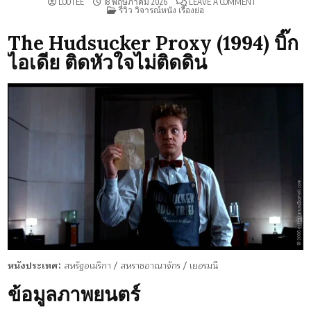
ON
LOOTEE
18 พฤษภาคม 2026
LEAVE A COMMENT
POSTED
รีวิว
รีวิว วิจารณ์หนัง เรื่องย่อ
IN
THE
HUDSUCKER
PROXY
The Hudsucker Proxy (1994) บิ๊ก
(1994)
ไอเดีย ติดหัวใจไม่ติดดิน
หนังประเทศ:
สหรัฐอเมริกา / สหราชอาณาจักร / เยอรมนี
ข้อมูลภาพยนตร์