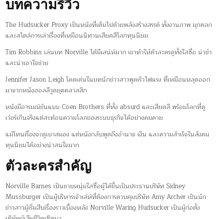
บทความรีวิว
The Hudsucker Proxy เป็นหนังที่เต็มไปด้วยพลังสร้างสรรค์ ทั้งงานภาพ มุกตลก
และสไตล์การเล่าเรื่องที่เหมือนนิทานเสียดสีโลกทุนนิยม
Tim Robbins เล่นบท Norville ได้มีเสน่ห์มาก เขาทำให้ตัวละครดูทั้งใสซื่อ น่าขำ
และน่าเอาใจช่วย
Jennifer Jason Leigh โดดเด่นในบทนักข่าวสาวพูดเร็วไฟแรง ที่เหมือนหลุดออก
มาจากหนังฮอลลีวูดยุคคลาสสิก
หนังมีอารมณ์ขันแบบ Coen Brothers ที่ทั้ง absurd และเสียดสี พร้อมโลกที่ดู
เว่อร์เกินจริงแต่สะท้อนความโลภของระบบธุรกิจได้อย่างคมคาย
แม้โทนเรื่องจะดูเบาสมอง แต่หนังกลับพูดถึงอำนาจ เงิน และความสำเร็จในสังคม
ทุนนิยมได้อย่างน่าสนใจมาก
ตัวละครสำคัญ
Norville Barnes เป็นชายหนุ่มใสซื่อผู้ได้ขึ้นเป็นประธานบริษัท Sidney
Mussburger เป็นผู้บริหารเจ้าเล่ห์ที่ต้องการควบคุมบริษัท Amy Archer เป็นนัก
ข่าวสาวผู้เริ่มสืบเรื่องราวเบื้องหลัง Norville Waring Hudsucker เป็นผู้ก่อตั้ง
บริษัทผู้เสียชีวิตปริศนา