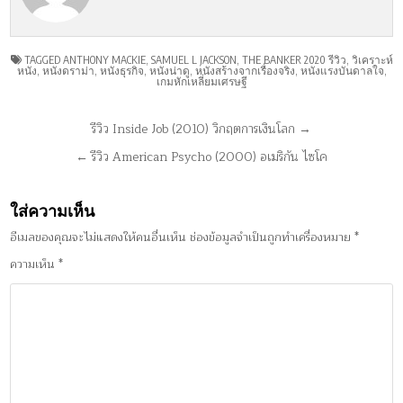
TAGGED
ANTHONY MACKIE
,
SAMUEL L JACKSON
,
THE BANKER 2020 รีวิว
,
วิเคราะห์
หนัง
,
หนังดราม่า
,
หนังธุรกิจ
,
หนังน่าดู
,
หนังสร้างจากเรื่องจริง
,
หนังแรงบันดาลใจ
,
เกมหักเหลี่ยมเศรษฐี
แนะแนว
รีวิว Inside Job (2010) วิกฤตการเงินโลก →
เรื่อง
← รีวิว American Psycho (2000) อเมริกัน ไซโค
ใส่ความเห็น
อีเมลของคุณจะไม่แสดงให้คนอื่นเห็น
ช่องข้อมูลจำเป็นถูกทำเครื่องหมาย
*
ความเห็น
*