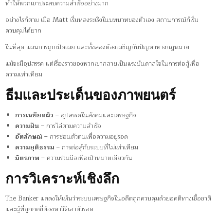
ทำให้พวกเขาประสบความสำเร็จอย่างมาก
อย่างไรก็ตาม เมื่อ Matt เริ่มหลงระเริงในบทบาทของตัวเอง สถานการณ์ก็เริ่ม
ควบคุมได้ยาก
ในที่สุด แผนการถูกเปิดเผย และทั้งสองต้องเผชิญกับปัญหาทางกฎหมาย
แม้จะมีอุปสรรค แต่เรื่องราวของพวกเขากลายเป็นแรงบันดาลใจในการต่อสู้เพื่อ
ความเท่าเทียม
ธีมและประเด็นของภาพยนตร์
การเหยียดผิว
– อุปสรรคในสังคมและเศรษฐกิจ
ความฝัน
– การไล่ตามความสำเร็จ
อัตลักษณ์
– การซ่อนตัวตนเพื่อความอยู่รอด
ความยุติธรรม
– การต่อสู้กับระบบที่ไม่เท่าเทียม
มิตรภาพ
– ความร่วมมือเพื่อเป้าหมายเดียวกัน
การวิเคราะห์เชิงลึก
The Banker แสดงให้เห็นว่าระบบเศรษฐกิจในอดีตถูกควบคุมด้วยอคติทางเชื้อชาติ
และผู้ที่ถูกกดขี่ต้องหาวิธีเอาตัวรอด