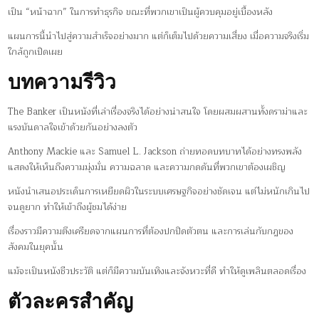
เป็น “หน้าฉาก” ในการทำธุรกิจ ขณะที่พวกเขาเป็นผู้ควบคุมอยู่เบื้องหลัง
แผนการนี้นำไปสู่ความสำเร็จอย่างมาก แต่ก็เต็มไปด้วยความเสี่ยง เมื่อความจริงเริ่ม
ใกล้ถูกเปิดเผย
บทความรีวิว
The Banker เป็นหนังที่เล่าเรื่องจริงได้อย่างน่าสนใจ โดยผสมผสานทั้งดราม่าและ
แรงบันดาลใจเข้าด้วยกันอย่างลงตัว
Anthony Mackie และ Samuel L. Jackson ถ่ายทอดบทบาทได้อย่างทรงพลัง
แสดงให้เห็นถึงความมุ่งมั่น ความฉลาด และความกดดันที่พวกเขาต้องเผชิญ
หนังนำเสนอประเด็นการเหยียดผิวในระบบเศรษฐกิจอย่างชัดเจน แต่ไม่หนักเกินไป
จนดูยาก ทำให้เข้าถึงผู้ชมได้ง่าย
เรื่องราวมีความตึงเครียดจากแผนการที่ต้องปกปิดตัวตน และการเล่นกับกฎของ
สังคมในยุคนั้น
แม้จะเป็นหนังชีวประวัติ แต่ก็มีความบันเทิงและจังหวะที่ดี ทำให้ดูเพลินตลอดเรื่อง
ตัวละครสำคัญ