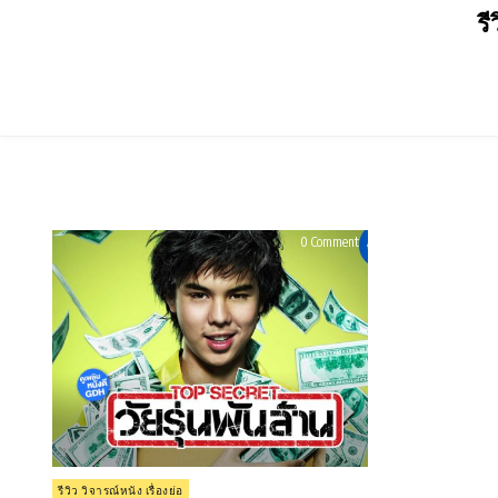
Skip
รี
to
content
on
0 Comment
รีวิว
Top
Secret
วัย
รุ่น
พัน
ล้าน
(2011)
Posted
รีวิว วิจารณ์หนัง เรื่องย่อ