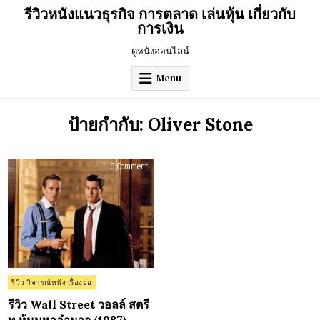
Skip
รีวิวหนังแนวธุรกิจ การตลาด เล่นหุ้น เกี่ยวกับ
to
การเงิน
content
ดูหนังออนไลน์
Menu
ป้ายกำกับ:
Oliver Stone
on
0 Comment
รีวิว
Wall
Street
วอ
ลล์
สตรี
ท
หุ้น
มหาอำนาจ
(1987)
Posted
รีวิว วิจารณ์หนัง เรื่องย่อ
in
รีวิว Wall Street วอลล์ สตรี