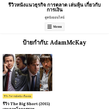
Skip
รีวิวหนังแนวธุรกิจ การตลาด เล่นหุ้น เกี่ยวกับ
to
การเงิน
content
ดูหนังออนไลน์
Menu
ป้ายกำกับ:
AdamMcKay
on
0 Comment
รีวิว
The
Big
Short
(2015)
เกม
ฉวย
โอกาส
รวย
Posted
รีวิว วิจารณ์หนัง เรื่องย่อ
in
รีวิว The Big Short (2015)