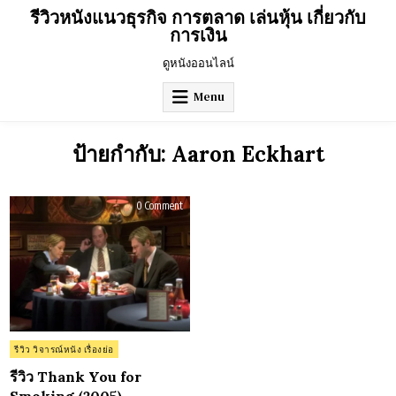
Skip
รีวิวหนังแนวธุรกิจ การตลาด เล่นหุ้น เกี่ยวกับ
to
การเงิน
content
ดูหนังออนไลน์
Menu
ป้ายกำกับ:
Aaron Eckhart
on
0 Comment
รีวิว
Thank
You
for
Smoking
(2005)
Posted
รีวิว วิจารณ์หนัง เรื่องย่อ
in
รีวิว Thank You for