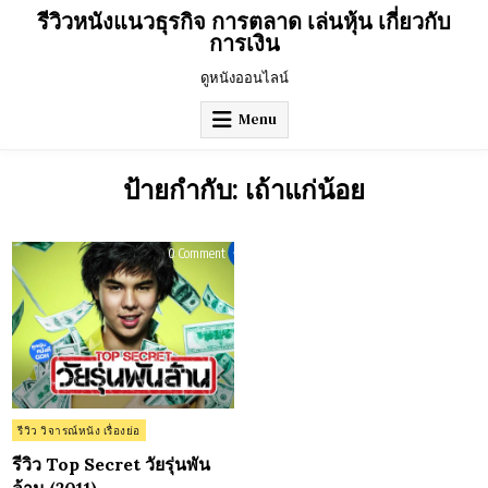
Skip
รีวิวหนังแนวธุรกิจ การตลาด เล่นหุ้น เกี่ยวกับ
to
การเงิน
content
ดูหนังออนไลน์
Menu
ป้ายกำกับ:
เถ้าแก่น้อย
on
0 Comment
รีวิว
Top
Secret
วัย
รุ่น
พัน
ล้าน
(2011)
Posted
รีวิว วิจารณ์หนัง เรื่องย่อ
in
รีวิว Top Secret วัยรุ่นพัน