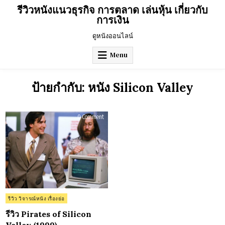
Skip
รีวิวหนังแนวธุรกิจ การตลาด เล่นหุ้น เกี่ยวกับ
to
การเงิน
content
ดูหนังออนไลน์
Menu
ป้ายกำกับ:
หนัง Silicon Valley
on
0 Comment
รีวิว
Pirates
of
Silicon
Valley
(1999)
Posted
รีวิว วิจารณ์หนัง เรื่องย่อ
in
รีวิว Pirates of Silicon