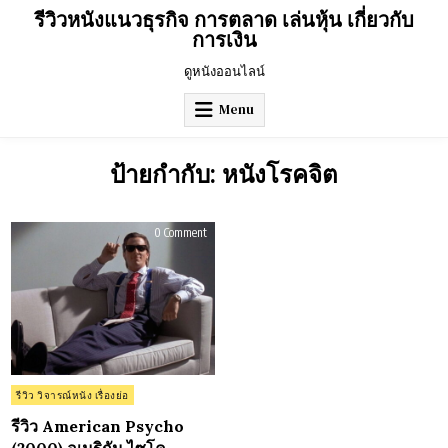
Skip
รีวิวหนังแนวธุรกิจ การตลาด เล่นหุ้น เกี่ยวกับ
to
การเงิน
content
ดูหนังออนไลน์
Menu
ป้ายกำกับ:
หนังโรคจิต
on
0 Comment
รีวิว
American
Psycho
(2000)
อเมริกัน
ไซโค
Posted
รีวิว วิจารณ์หนัง เรื่องย่อ
in
รีวิว American Psycho