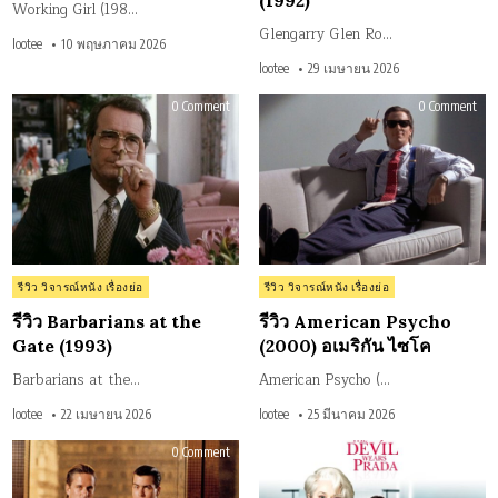
(1992)
Working Girl (198…
Glengarry Glen Ro…
lootee
10 พฤษภาคม 2026
lootee
29 เมษายน 2026
on
on
0 Comment
0 Comment
รีวิว
รีวิว
Barbarians
Ame
at
Psyc
the
(20
Gate
อเมร
(1993)
ไซ
Posted
Posted
รีวิว วิจารณ์หนัง เรื่องย่อ
รีวิว วิจารณ์หนัง เรื่องย่อ
in
in
รีวิว Barbarians at the
รีวิว American Psycho
Gate (1993)
(2000) อเมริกัน ไซโค
Barbarians at the…
American Psycho (…
lootee
22 เมษายน 2026
lootee
25 มีนาคม 2026
on
on
0 Comment
0 Comment
รีวิว
รีวิว
Wall
The
Street
Devi