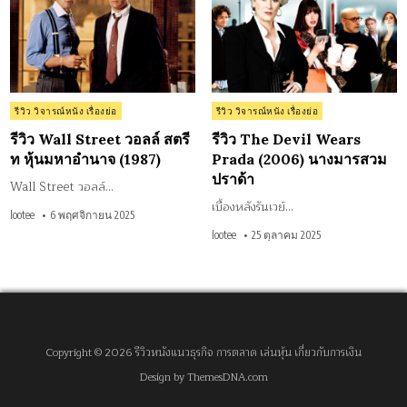
วอ
Wea
ลล์
Pra
สตรี
(20
ท
นา
หุ้น
มา
มหาอำนาจ
สว
(1987)
ปรา
า
Posted
Posted
รีวิว วิจารณ์หนัง เรื่องย่อ
รีวิว วิจารณ์หนัง เรื่องย่อ
in
in
รีวิว Wall Street วอลล์ สตรี
รีวิว The Devil Wears
ท หุ้นมหาอำนาจ (1987)
Prada (2006) นางมารสวม
ปราด้า
Wall Street วอลล์…
เบื้องหลังรันเวย์…
lootee
6 พฤศจิกายน 2025
lootee
25 ตุลาคม 2025
Copyright © 2026 รีวิวหนังแนวธุรกิจ การตลาด เล่นหุ้น เกี่ยวกับการเงิน
Design by ThemesDNA.com