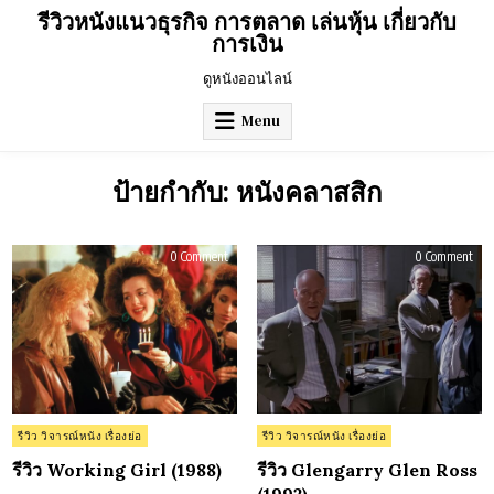
Skip
รีวิวหนังแนวธุรกิจ การตลาด เล่นหุ้น เกี่ยวกับ
to
การเงิน
content
ดูหนังออนไลน์
Menu
ป้ายกำกับ:
หนังคลาสสิก
on
on
0 Comment
0 Comment
รีวิว
รีวิว
Working
Glen
Girl
Gle
(1988)
Ross
(199
Posted
Posted
รีวิว วิจารณ์หนัง เรื่องย่อ
รีวิว วิจารณ์หนัง เรื่องย่อ
in
in
รีวิว Working Girl (1988)
รีวิว Glengarry Glen Ross