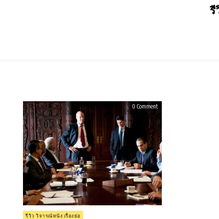
Skip
รี
to
content
on
0 Comment
รีวิว
Too
Big
to
Fail
(2011)
ใหญ่
เกิน
กว่า
จะ
ล้ม
Posted
รีวิว วิจารณ์หนัง เรื่องย่อ