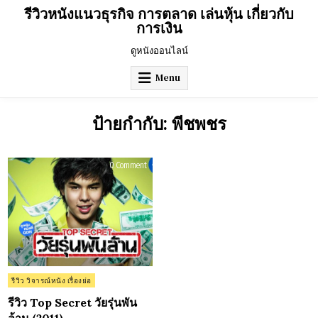
Skip
รีวิวหนังแนวธุรกิจ การตลาด เล่นหุ้น เกี่ยวกับ
to
การเงิน
content
ดูหนังออนไลน์
Menu
ป้ายกำกับ:
พีชพชร
on
0 Comment
รีวิว
Top
Secret
วัย
รุ่น
พัน
ล้าน
(2011)
Posted
รีวิว วิจารณ์หนัง เรื่องย่อ
in
รีวิว Top Secret วัยรุ่นพัน