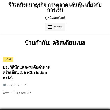
Skip
รีวิวหนังแนวธุรกิจ การตลาด เล่นหุ้น เกี่ยวกับ
to
การเงิน
content
ดูหนังออนไลน์
Menu
ป้ายกำกับ:
คริสเตียนเบล
on
0 Comment
Posted
วาไรตี้
ประวัติ
นัก
in
แสดง
ประวัตินักแสดงระดับตำนาน
ระดับ
ตำนาน
คริสเตียน เบล (Christian
คริสเตียน
Bale)
เบล
(Christian
Bale)
ชายผู้เปลี่ยน “…
lootee
28 ตุลาคม 2025