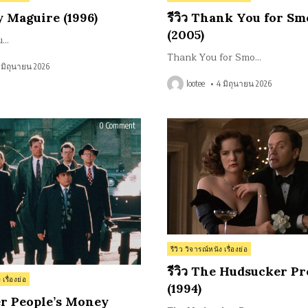
in
ry Maguire (1996)
รีวิว Thank You for S
(2005)
u…
Thank You for Smo…
 มิถุนายน 2026
lootee
4 มิถุนายน 2026
on
0 Comment
รีวิว
Other
People’s
Money
(1991)
Posted
รีวิว วิจารณ์หนัง เรื่องย่อ
in
รีวิว The Hudsucker P
 เรื่องย่อ
(1994)
her People’s Money