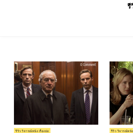
Skip
รี
to
content
on
0 Comment
รีวิว
The
Wizard
of
Lies
(2017)
Posted
Posted
รีวิว วิจารณ์หนัง เรื่องย่อ
รีวิว วิจารณ์หนัง