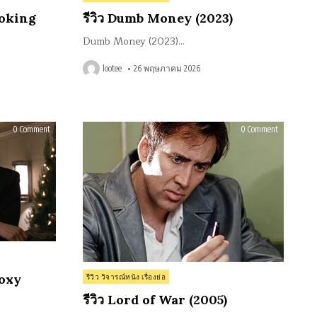
in
moking
รีวิว Dumb Money (2023)
Dumb Money (2023)…
lootee
26 พฤษภาคม 2026
on
on
0 Comment
0 Comment
รีวิว
รีวิว
The
Lord
Hudsucker
of
Proxy
War
(1994)
(2005)
Posted
roxy
รีวิว วิจารณ์หนัง เรื่องย่อ
in
รีวิว Lord of War (2005)