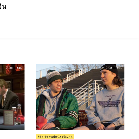
งิน
on
on
0 Comment
0 Comment
รีวิว
รีวิว
Thank
Dumb
You
Money
for
(2023)
Smoking
(2005)
Posted
รีวิว วิจารณ์หนัง เรื่องย่อ